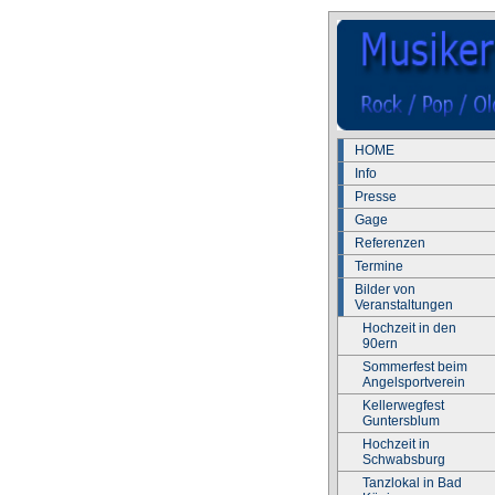
HOME
Info
Presse
Gage
Referenzen
Termine
Bilder von
Veranstaltungen
Hochzeit in den
90ern
Sommerfest beim
Angelsportverein
Kellerwegfest
Guntersblum
Hochzeit in
Schwabsburg
Tanzlokal in Bad